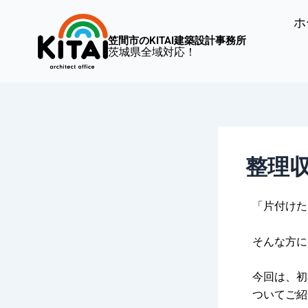
内
Post
ホ
容
navigation
笠間市のKITAI建築設計事務所
を
茨城県全域対応！
ス
キ
ッ
プ
整理
「片付けた
そんな方に
今回は、初
ついてご紹