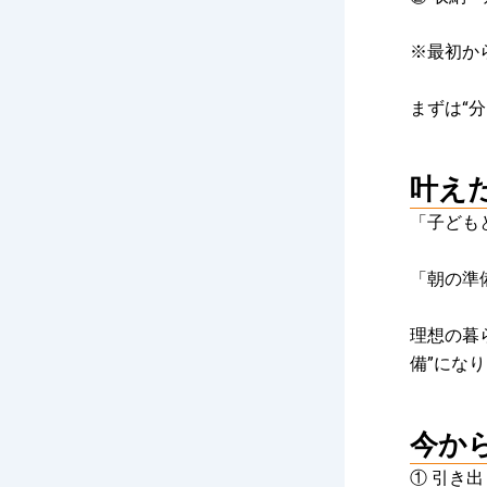
※最初か
まずは“
叶え
「子ども
「朝の準
理想の暮
備”にな
今か
① 引き出