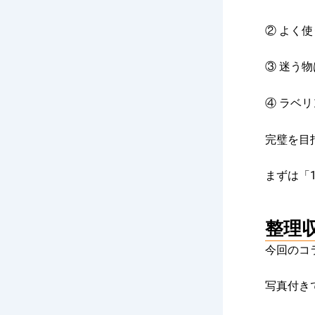
② よく
③ 迷う物
④ ラベリ
完璧を目
まずは「
整理
今回のコ
写真付き