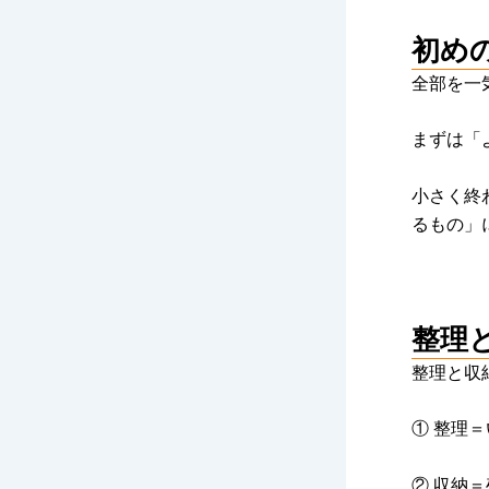
初め
全部を一
まずは「
小さく終
るもの」
整理
整理と収
① 整理
② 収納